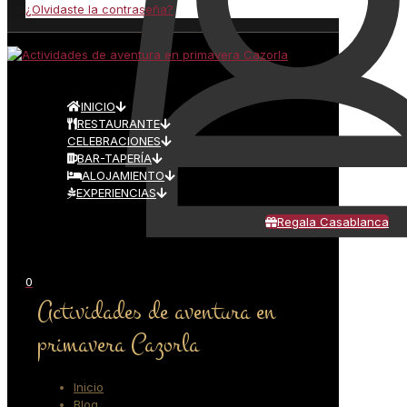
¿Olvidaste la contraseña?
INICIO
RESTAURANTE
CELEBRACIONES
BAR-TAPERÍA
ALOJAMIENTO
EXPERIENCIAS
Regala Casablanca
0
Actividades de aventura en
primavera Cazorla
Inicio
Blog