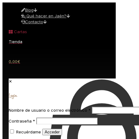
Blog
¿Qué hacer en Jaén?
Contacto
Cartas
Tienda
0,00€
✕
Login
Nombre de usuario o correo electrónico
*
Contraseña
*
Recuérdame
Acceder