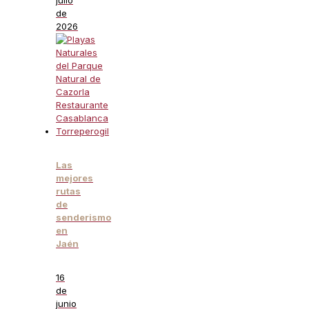
de
2026
Las
mejores
rutas
de
senderismo
en
Jaén
16
de
junio