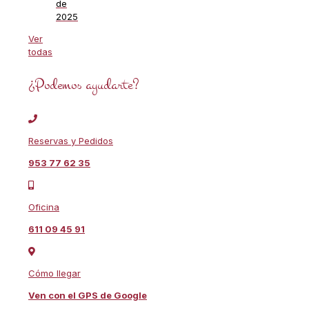
de
2025
Ver
todas
¿Podemos ayudarte?
Reservas y Pedidos
953 77 62 35
Oficina
611 09 45 91
Cómo llegar
Ven con el GPS de Google