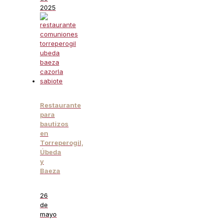
2025
Restaurante
para
bautizos
en
Torreperogil,
Úbeda
y
Baeza
26
de
mayo