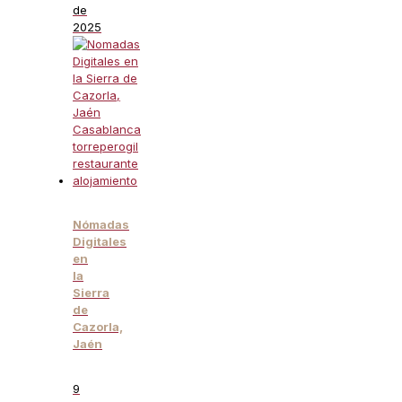
de
2025
Nómadas
Digitales
en
la
Sierra
de
Cazorla,
Jaén
9