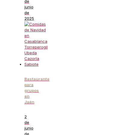
de
junio
de
2025
Restaurante
para
grupos
en
Jaén
2
de
junio
de