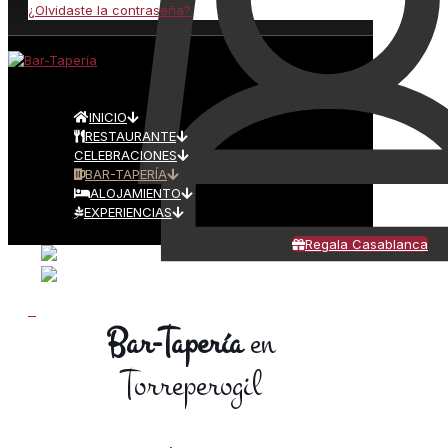
¿Olvidaste la contraseña?
INICIO
RESTAURANTE
CELEBRACIONES
BAR-TAPERÍA
ALOJAMIENTO
EXPERIENCIAS
Regala Casablanca
0
Bar-Tapería
en
Torreperogil