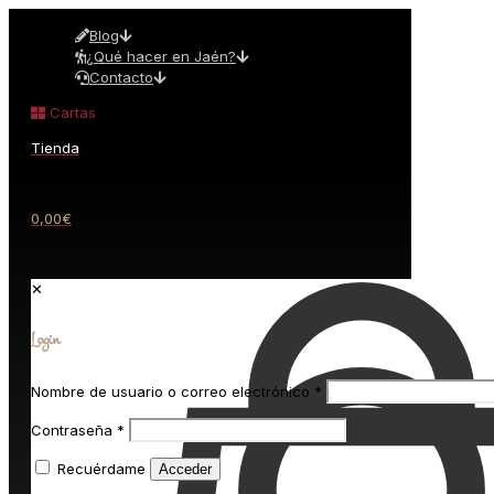
Blog
¿Qué hacer en Jaén?
Contacto
Cartas
Tienda
0,00€
✕
Login
Nombre de usuario o correo electrónico
*
Contraseña
*
Recuérdame
Acceder